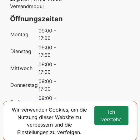
Versandmodul
Öffnungszeiten
09:00 -
Montag
17:00
09:00 -
Dienstag
17:00
09:00 -
Mittwoch
17:00
09:00 -
Donnerstag
17:00
09:00 -
Freitag
17:00
Wir verwenden Cookies, um die
ich
09:00 -
Nutzung dieser Website zu
Samstag
verstehe
17:00
verbessern und die
09:00 -
Einstellungen zu verfolgen.
Sonntag
17:00